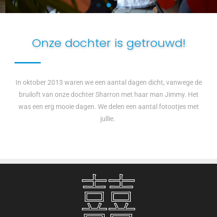
Onze dochter is getrouwd!
In oktober 2013 waren we een aantal dagen dicht, vanwege de
bruiloft van onze dochter Sharron met haar man Jimmy. Het
was een erg mooie dagen. We delen een aantal fotootjes met
jullie.