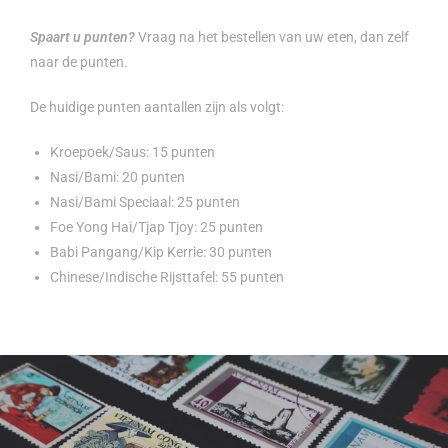
Spaart u punten?
Vraag na het bestellen van uw eten, dan zelf
naar de punten.
De huidige punten aantallen zijn als volgt:
Kroepoek/Saus: 15 punten
Nasi/Bami: 20 punten
Nasi/Bami Speciaal: 25 punten
Foe Yong Hai/Tjap Tjoy: 25 punten
Babi Pangang/Kip Kerrie: 30 punten
Chinese/Indische Rijsttafel: 55 punten