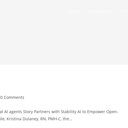
HOME
MENUKAART
VOO
0 Comments
cal AI agents Story Partners with Stability AI to Empower Open-
le, Kristina Dulaney, RN, PMH-C, the…