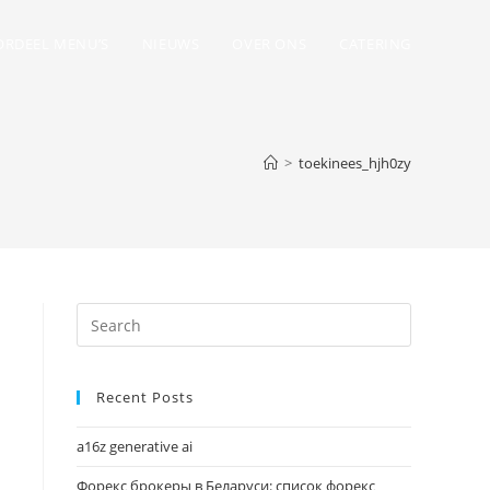
RDEEL MENU’S
NIEUWS
OVER ONS
CATERING
>
toekinees_hjh0zy
Recent Posts
a16z generative ai
Форекс брокеры в Беларуси: список форекс