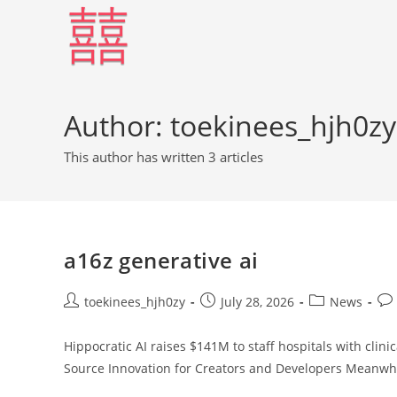
Author:
toekinees_hjh0zy
This author has written 3 articles
a16z generative ai
toekinees_hjh0zy
July 28, 2026
News
Hippocratic AI raises $141M to staff hospitals with clini
Source Innovation for Creators and Developers Meanwhi